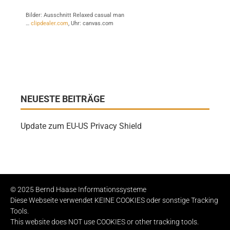
Bilder: Ausschnitt Relaxed casual man
…
clipdealer.com
, Uhr: canvas.com
NEUESTE BEITRÄGE
Update zum EU-US Privacy Shield
© 2025 Bernd Haase Informationssysteme
Diese Webseite verwendet KEINE COOKIES oder sonstige Tracking
Tools.
This website does NOT use COOKIES or other tracking tools.